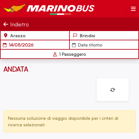
Salta al contenuto
MarinoBus
Indietro
Arezzo
Brindisi
14/05/2026
Data ritorno
1
Passeggero
ANDATA
Nessuna soluzione di viaggio disponibile per i criteri di
ricerca selezionati