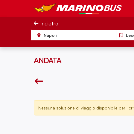
Salta al contenuto
MarinoBus
Indietro
Napoli
Lec
ANDATA
Nessuna soluzione di viaggio disponibile per i crit