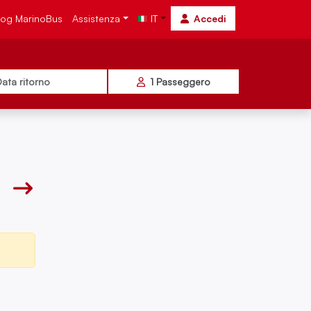
log MarinoBus
Assistenza
IT
Accedi
ata ritorno
1
Passeggero