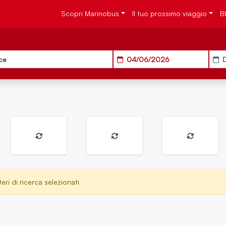
Scopri Marinobus
Il tuo prossimo viaggio
B
ce
04/06/2026
D
eri di ricerca selezionati