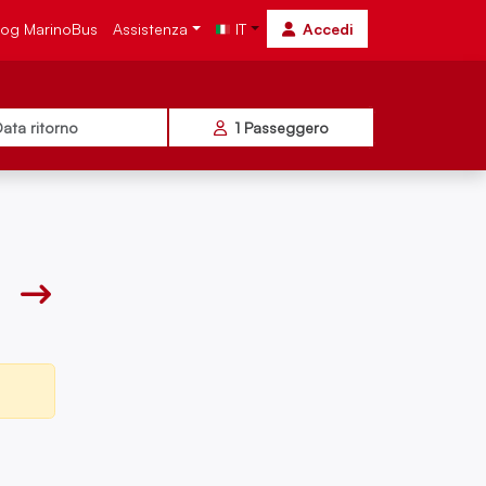
log MarinoBus
Assistenza
IT
Accedi
ata ritorno
1
Passeggero