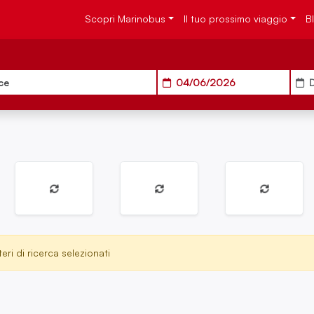
Scopri Marinobus
Il tuo prossimo viaggio
B
ce
04/06/2026
D
eri di ricerca selezionati